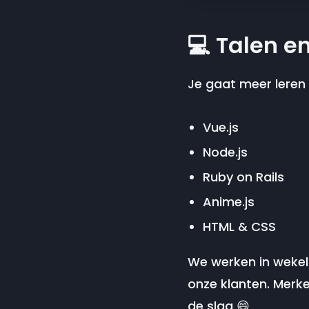
💻 Talen e
Je gaat meer leren 
Vue.js
Node.js
Ruby on Rails
Anime.js
HTML & CSS
We werken in wekeli
onze klanten. Merk
de slag 😄