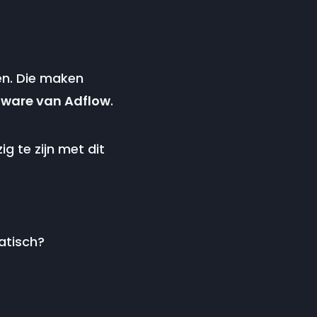
gen. Die maken
tware van Adflow
.
g te zijn met dit
atisch?