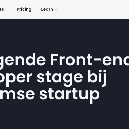
es
Pricing
Learn
gende Front-en
per stage bij
mse startup