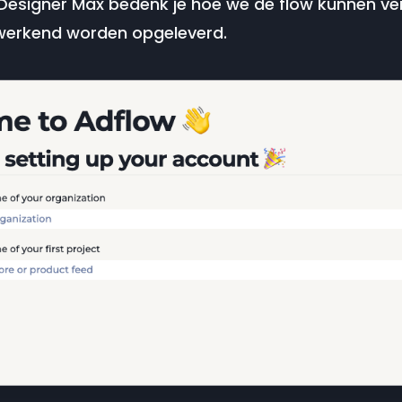
Designer Max bedenk je hoe we de flow kunnen ver
werkend worden opgeleverd.