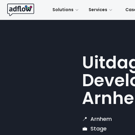
Solutions
Services
Cas
Uitda
Develo
Arnhe
📍 Arnhem
💼 Stage