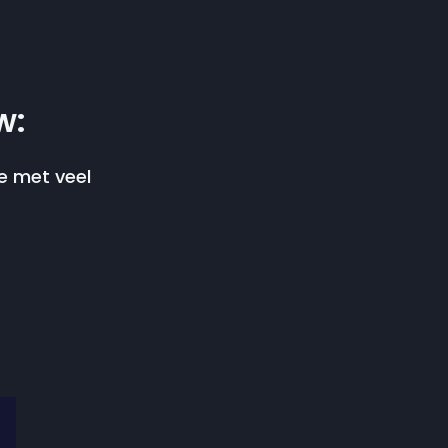
w:
ge met veel