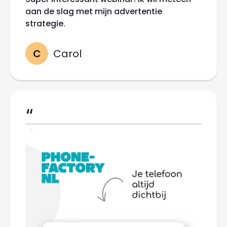
aan de slag met mijn advertentie
strategie.
C
Carol
“