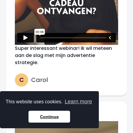
Super interessant webinar! Ik wil meteen
aan de slag met mijn advertentie
strategie.
C
Carol
Learn more
This website uses cookies.
“
Continue