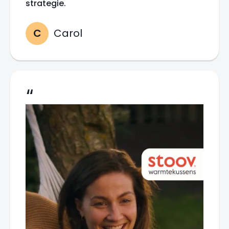
strategie.
C
Carol
“