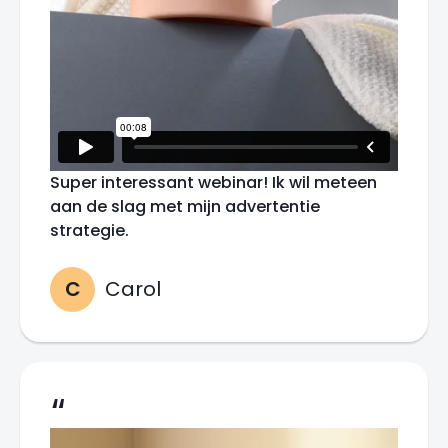
Super interessant webinar! Ik wil meteen
aan de slag met mijn advertentie
strategie.
C
Carol
“