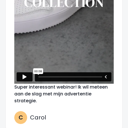
Super interessant webinar! Ik wil meteen
aan de slag met mijn advertentie
strategie.
C
Carol