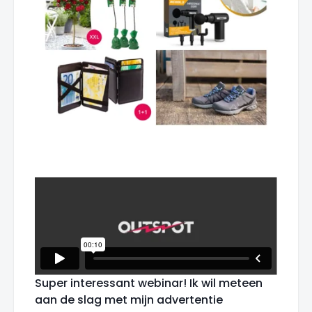
Super interessant webinar! Ik wil meteen
aan de slag met mijn advertentie