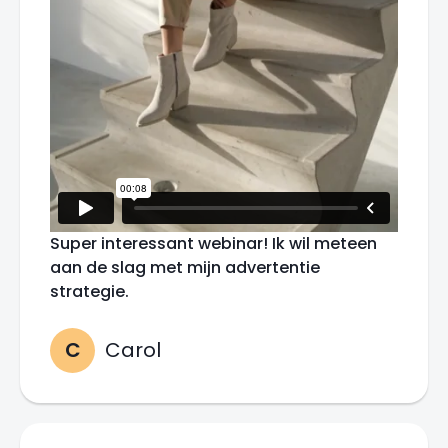
Super interessant webinar! Ik wil meteen
aan de slag met mijn advertentie
strategie.
C
Carol