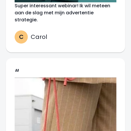
Super interessant webinar! Ik wil meteen
aan de slag met mijn advertentie
strategie.
C
Carol
“